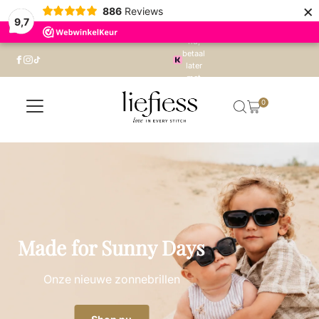
×
886
Reviews
9,7
Shop
Gratis
nu,
verzending
betaal
vanaf €75
Ga naar inhoud
later
(NL) en
met
€125 (BE)
Klarna
0
Made for Sunny Days
Onze nieuwe zonnebrillen