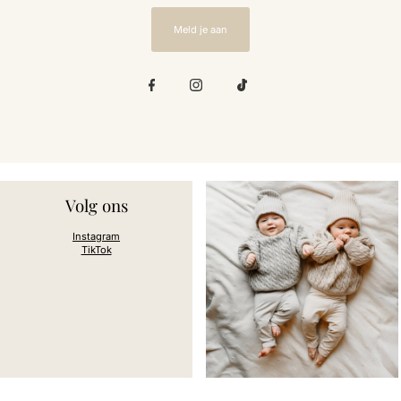
mail
in
Meld je aan
Volg ons
Instagram
TikTok