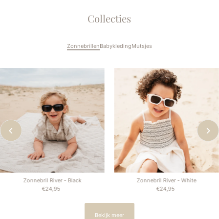
Bekijk meer
Collecties
Zonnebrillen
Babykleding
Mutsjes
Zonnebril River - Black
Zonnebril River - White
€24,95
Normale
€24,95
Normale
prijs
prijs
Bekijk meer