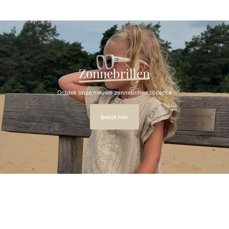
Set Noa - Sand Rib
€29,95
Zonnebrillen
Ontdek onze nieuwe zonnebrillen collectie
Bekijk hier
Babykleding